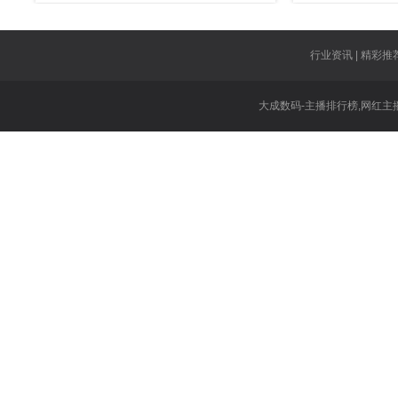
样呢
下的报
行业资讯 | 精彩推荐
大成数码-主播排行榜,网红主