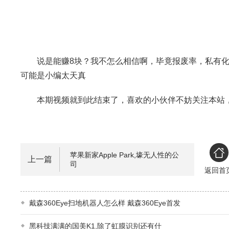
说是能赚8块？我不怎么相信啊，毕竟报废率，私有
可能是小编太天真
本期视频就到此结束了，喜欢的小伙伴不妨关注本站
苹果新家Apple Park,壕无人性的公
上一篇
司
返回首
戴森360Eye扫地机器人怎么样 戴森360Eye首发
黑科技满满的国美K1,除了虹膜识别还有什