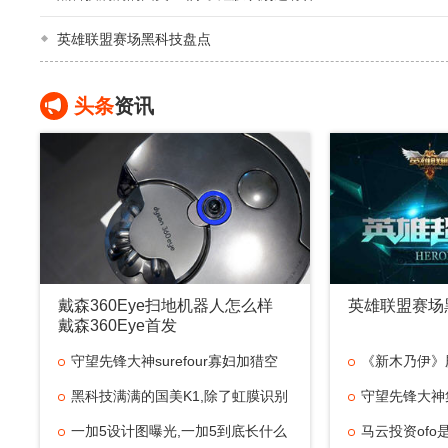
英雄联盟赛场黑科技盘点
头条
资讯
戴森360Eye扫地机器人怎么样
英雄联盟赛场
戴森360Eye首发
守望先锋大神surefour寡妇加猎空
《新木乃伊》
58杀集锦
黑科技满满的国美K1,除了虹膜识别
魅力难
守望先锋大神集锦
还有什
一加5设计图曝光,一加5到底长什么
影忍者精彩
马云投资ofo