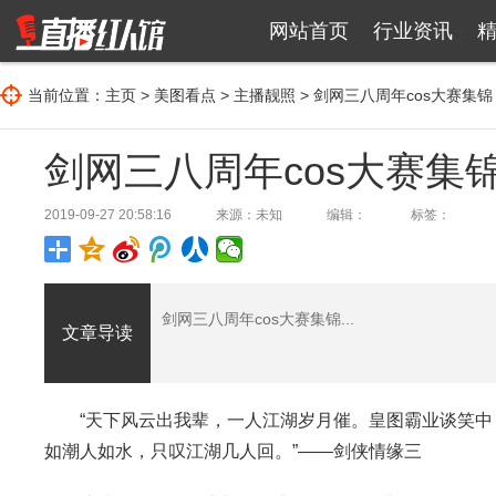
网站首页
行业资讯
当前位置：
主页
>
美图看点
>
主播靓照
> 剑网三八周年cos大赛集锦
剑网三八周年cos大赛集
2019-09-27 20:58:16
来源：未知
编辑：
标签：
剑网三八周年cos大赛集锦...
文章导读
“天下风云出我辈，一人江湖岁月催。皇图霸业谈笑
如潮人如水，只叹江湖几人回。”——剑侠情缘三