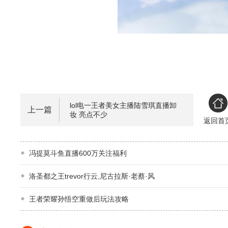
lol电一王者美女主播陆雪琪直播卸
上一篇
妆 亮点不少
返回首
冯提莫斗鱼直播600万关注福利
洛圣都之王trevor行云,尼古拉斯·老蔡·风
王者荣耀孙悟空重做后玩法攻略