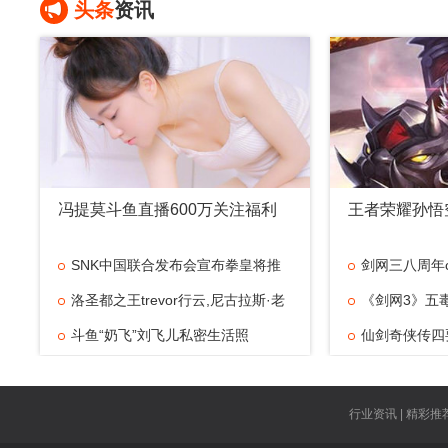
头条
资讯
冯提莫斗鱼直播600万关注福利
王者荣耀孙悟
SNK中国联合发布会宣布拳皇将推
剑网三八周年
出真人电
洛圣都之王trevor行云,尼古拉斯·老
《剑网3》五毒
蔡·风
斗鱼“奶飞”刘飞儿私密生活照
仙剑奇侠传四
主角曝
行业资讯 | 精彩推荐